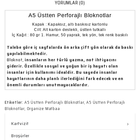
YORUMLAR (0)
A5 Üstten Perforajlı Bloknotlar
Kapak : Kapaksız, altı baskısız kartonlu

Cilt: Alt karton destekli, üstten tutkallı

İç Kağıt : 80 gr 1. Hamur, 50 yaprak, tek yön, tek renk baskılı
Talebe göre iç sayfalarda ön arka çift yön olarak da baskı
yapılabilmektedir.
Bloknot,
insanların her türlü yazma, not ihtiyacını
giderir. Özellikle sosyal ve yoğun bir iş hayatı olan
insanlar için kullanımı idealdir. Bu sayede insanlar
hayatlarının daha planlı ilerlediğini fark edecek ve en
önemli durumları unutmayacaklardır.
Etiketler:
A5 Üstten Perforajlı Bloknotlar
,
A5 Üstten Perforajlı
Bloknotlar
,
Organize Matbaa
Kartvizit
Broşürler