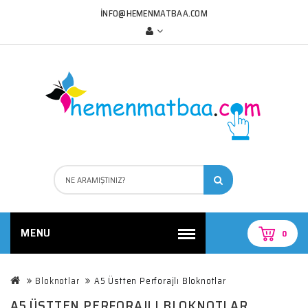
INFO@HEMENMATBAA.COM
MENU
0
Bloknotlar
A5 Üstten Perforajlı Bloknotlar
A5 ÜSTTEN PERFORAJLI BLOKNOTLAR