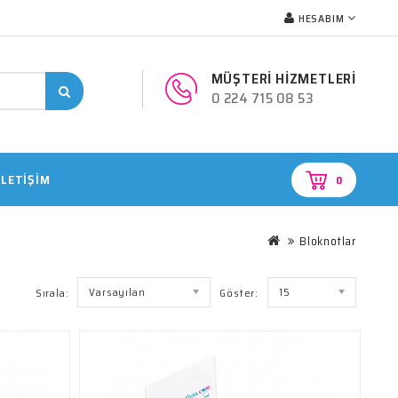
HESABIM
MÜŞTERİ HİZMETLERİ
0 224 715 08 53
İLETIŞIM
0
Bloknotlar
Varsayılan
15
Sırala:
Göster: