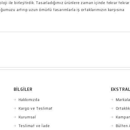
noloji ile birleştirdik. Tasarladığımız ürünlere zaman içinde tekrar tekrar
uğumuzu artırıp uzun ömürlü tasarımlarla iş ortaklarımızın karşısına
BILGILER
EKSTRA
Hakkımızda
Markala
Kargo ve Teslimat
Ortaklı
Kurumsal
Kampan
Teslimat ve İade
Bülten 