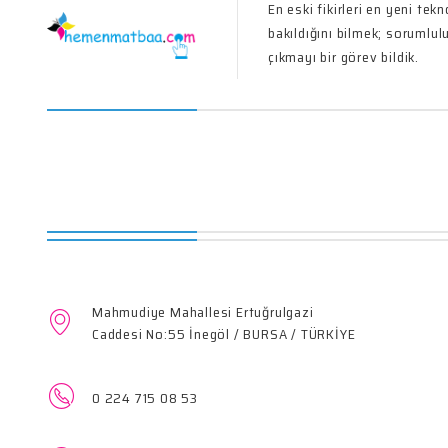
En eski fikirleri en yeni tek
bakıldığını bilmek; sorumlul
çıkmayı bir görev bildik.
Mahmudiye Mahallesi Ertuğrulgazi
Caddesi No:55 İnegöl / BURSA / TÜRKİYE
0 224 715 08 53