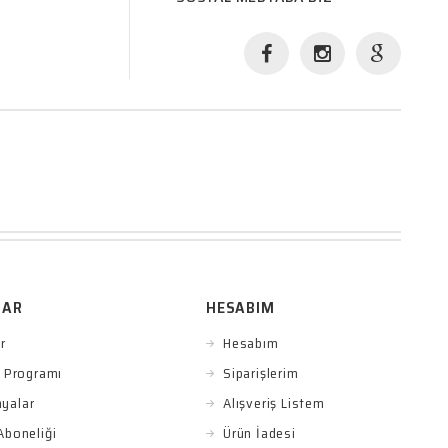
LAR
HESABIM
r
Hesabım
k Programı
Siparişlerim
yalar
Alışveriş Listem
Aboneliği
Ürün İadesi