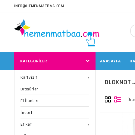
INFO@HEMENMATBAA.COM
KATEGORİLER
ANASAYFA
HA
Kartvizit
BLOKNOTL
Broşürler
Ürün
El İlanları
İnsört
Etiket