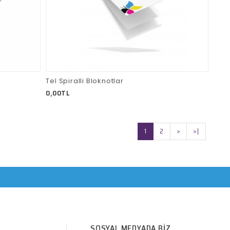
Tel Spiralli Bloknotlar
0,00TL
1
2
>
>|
SOSYAL MEDYADA BIZ