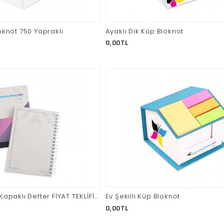
oknot 750 Yapraklı
Ayaklı Dik Küp Bloknot
0,00TL
Sert (Mukavva) Kapaklı Defter FİYAT TEKLİFİ ALMAK İÇİN TIKLAYINIZ.
Ev Şekilli Küp Bloknot
0,00TL